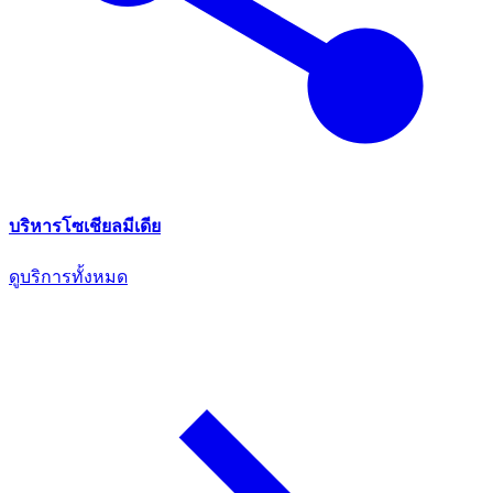
บริหารโซเชียลมีเดีย
ดูบริการทั้งหมด