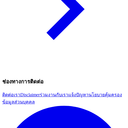
ช่องทางการติดต่อ
ติดต่อเรา
Disclaimer
ร่วมงานกับเรา
แจ้งปัญหา
นโยบายคุ้มครอง
ข้อมูลส่วนบุคคล