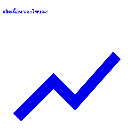
ผลิตเนื้อหา-ลงโฆษณา