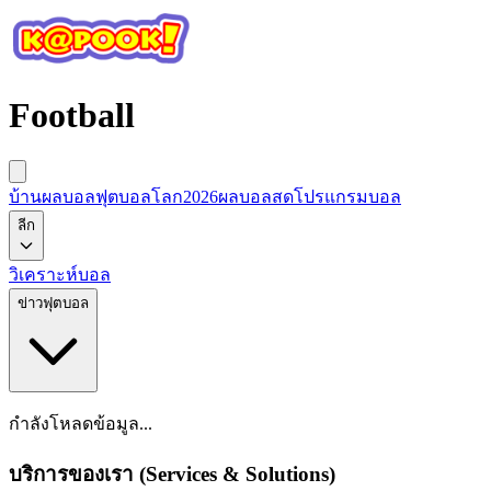
Football
บ้านผลบอล
ฟุตบอลโลก2026
ผลบอลสด
โปรแกรมบอล
ลีก
วิเคราะห์บอล
ข่าวฟุตบอล
กำลังโหลดข้อมูล...
บริการของเรา (Services & Solutions)