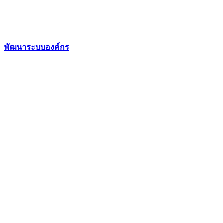
พัฒนาระบบองค์กร