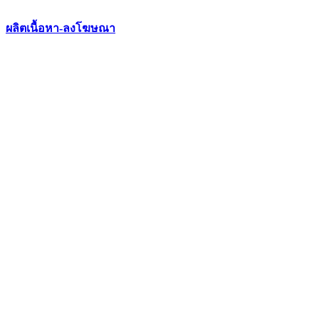
ผลิตเนื้อหา-ลงโฆษณา