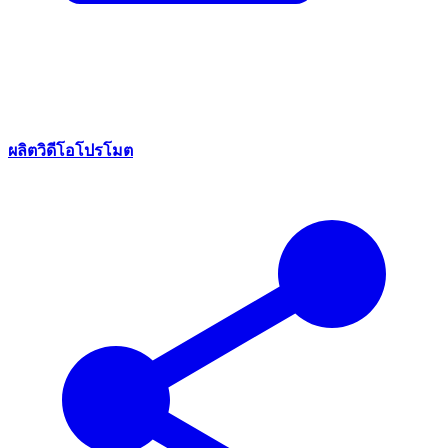
ผลิตวิดีโอโปรโมต