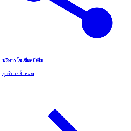
บริหารโซเชียลมีเดีย
ดูบริการทั้งหมด