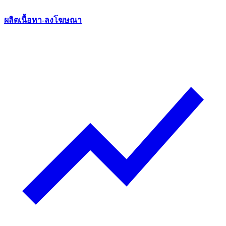
ผลิตเนื้อหา-ลงโฆษณา