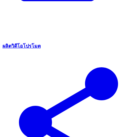
ผลิตวิดีโอโปรโมต