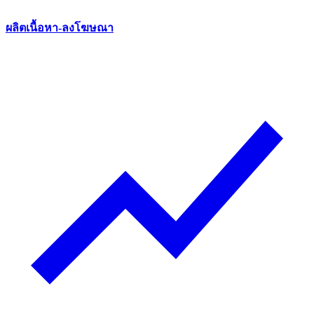
ผลิตเนื้อหา-ลงโฆษณา