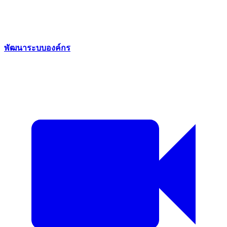
พัฒนาระบบองค์กร