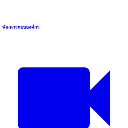
พัฒนาระบบองค์กร