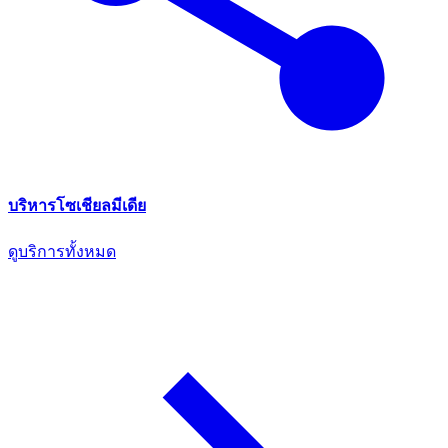
บริหารโซเชียลมีเดีย
ดูบริการทั้งหมด