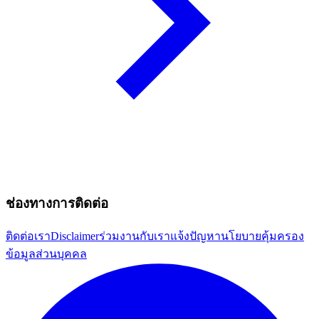
ช่องทางการติดต่อ
ติดต่อเรา
Disclaimer
ร่วมงานกับเรา
แจ้งปัญหา
นโยบายคุ้มครอง
ข้อมูลส่วนบุคคล