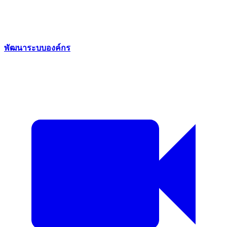
พัฒนาระบบองค์กร