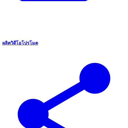
ผลิตวิดีโอโปรโมต