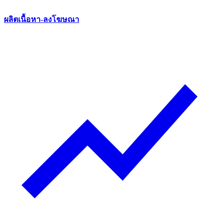
ผลิตเนื้อหา-ลงโฆษณา