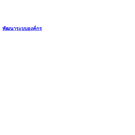
พัฒนาระบบองค์กร