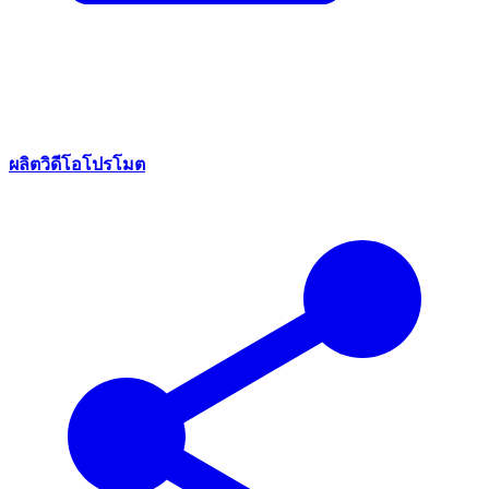
ผลิตวิดีโอโปรโมต