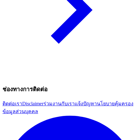
ช่องทางการติดต่อ
ติดต่อเรา
Disclaimer
ร่วมงานกับเรา
แจ้งปัญหา
นโยบายคุ้มครอง
ข้อมูลส่วนบุคคล