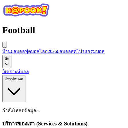
Football
บ้านผลบอล
ฟุตบอลโลก2026
ผลบอลสด
โปรแกรมบอล
ลีก
วิเคราะห์บอล
ข่าวฟุตบอล
กำลังโหลดข้อมูล...
บริการของเรา (Services & Solutions)