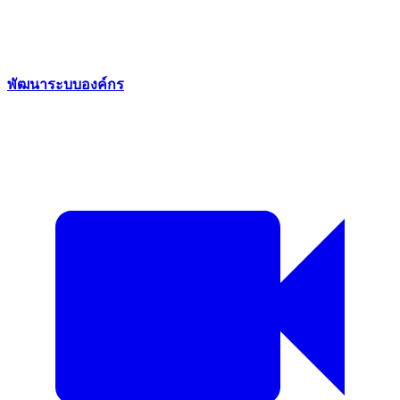
พัฒนาระบบองค์กร