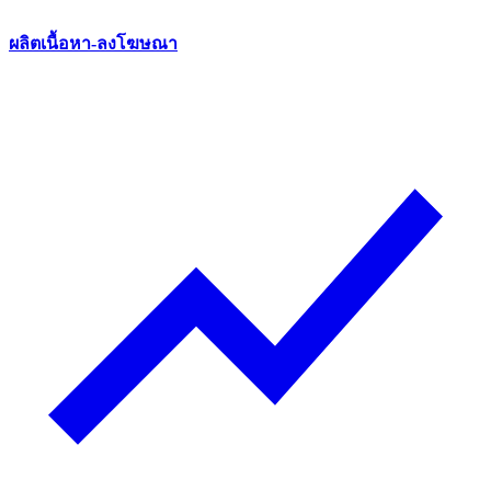
ผลิตเนื้อหา-ลงโฆษณา