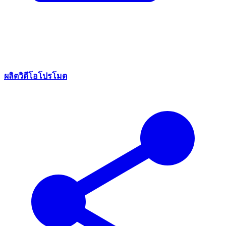
ผลิตวิดีโอโปรโมต