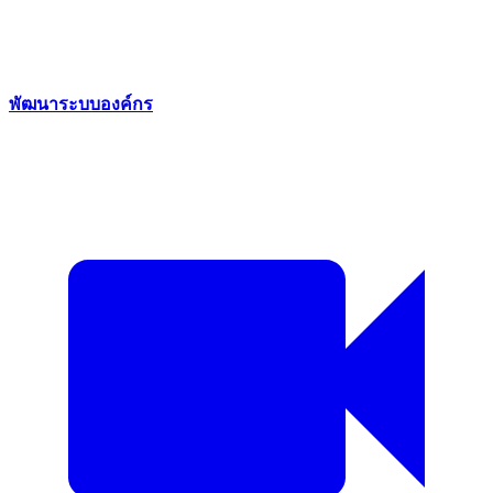
พัฒนาระบบองค์กร