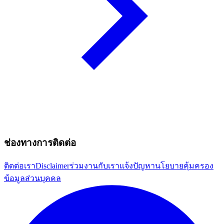
ช่องทางการติดต่อ
ติดต่อเรา
Disclaimer
ร่วมงานกับเรา
แจ้งปัญหา
นโยบายคุ้มครอง
ข้อมูลส่วนบุคคล