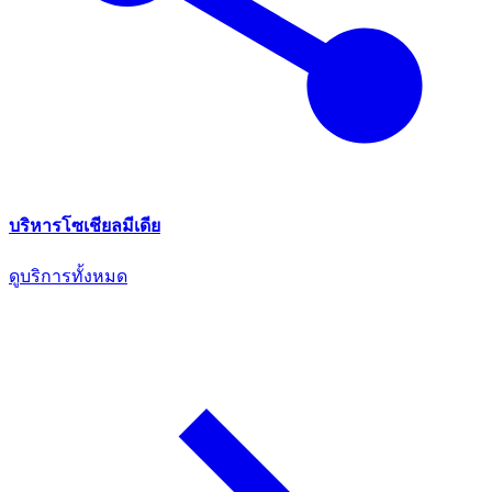
บริหารโซเชียลมีเดีย
ดูบริการทั้งหมด