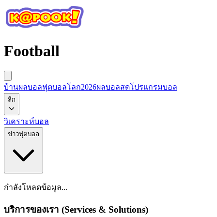
Football
บ้านผลบอล
ฟุตบอลโลก2026
ผลบอลสด
โปรแกรมบอล
ลีก
วิเคราะห์บอล
ข่าวฟุตบอล
กำลังโหลดข้อมูล...
บริการของเรา (Services & Solutions)