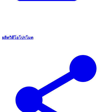
ผลิตวิดีโอโปรโมต