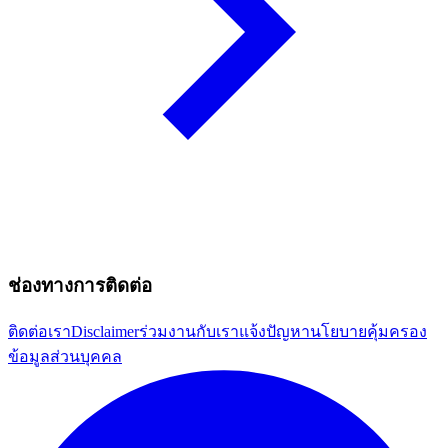
ช่องทางการติดต่อ
ติดต่อเรา
Disclaimer
ร่วมงานกับเรา
แจ้งปัญหา
นโยบายคุ้มครอง
ข้อมูลส่วนบุคคล