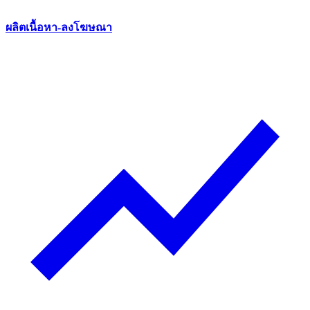
ผลิตเนื้อหา-ลงโฆษณา