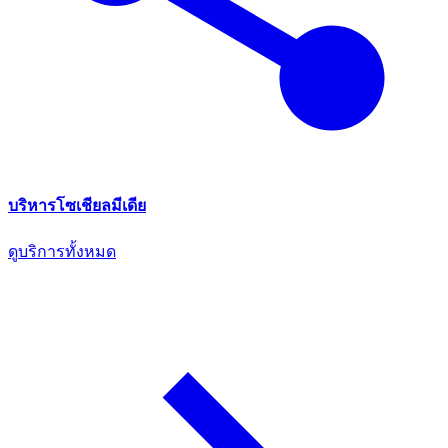
บริหารโซเชียลมีเดีย
ดูบริการทั้งหมด