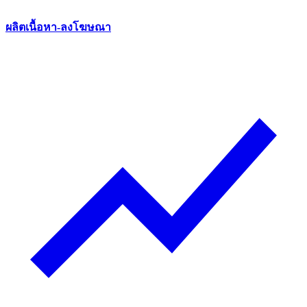
ผลิตเนื้อหา-ลงโฆษณา