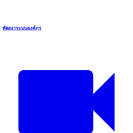
พัฒนาระบบองค์กร