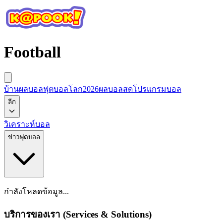
Football
บ้านผลบอล
ฟุตบอลโลก2026
ผลบอลสด
โปรแกรมบอล
ลีก
วิเคราะห์บอล
ข่าวฟุตบอล
กำลังโหลดข้อมูล...
บริการของเรา (Services & Solutions)