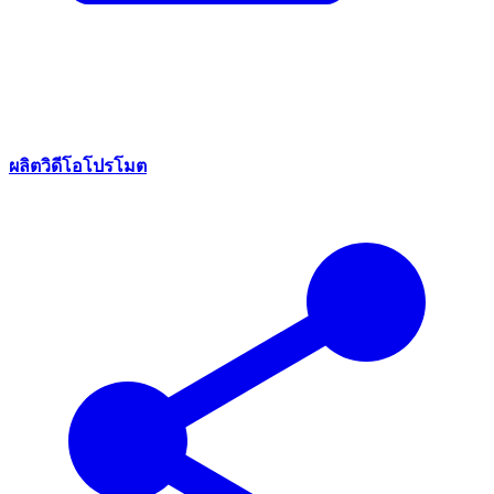
ผลิตวิดีโอโปรโมต