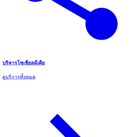
บริหารโซเชียลมีเดีย
ดูบริการทั้งหมด