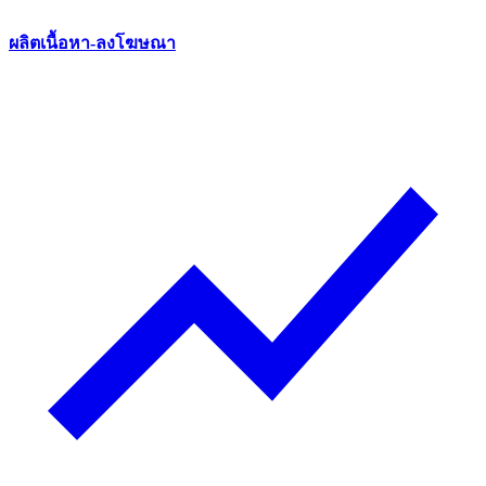
ผลิตเนื้อหา-ลงโฆษณา