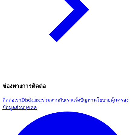
ช่องทางการติดต่อ
ติดต่อเรา
Disclaimer
ร่วมงานกับเรา
แจ้งปัญหา
นโยบายคุ้มครอง
ข้อมูลส่วนบุคคล