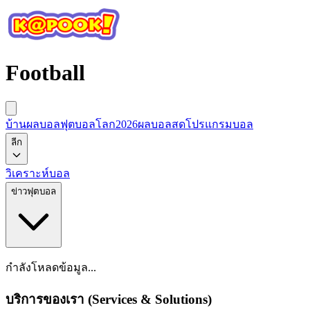
Football
บ้านผลบอล
ฟุตบอลโลก2026
ผลบอลสด
โปรแกรมบอล
ลีก
วิเคราะห์บอล
ข่าวฟุตบอล
กำลังโหลดข้อมูล...
บริการของเรา (Services & Solutions)