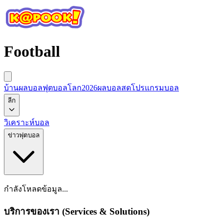
Football
บ้านผลบอล
ฟุตบอลโลก2026
ผลบอลสด
โปรแกรมบอล
ลีก
วิเคราะห์บอล
ข่าวฟุตบอล
กำลังโหลดข้อมูล...
บริการของเรา (Services & Solutions)