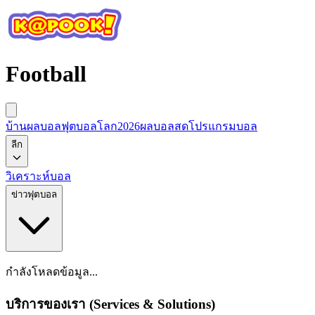
Football
บ้านผลบอล
ฟุตบอลโลก2026
ผลบอลสด
โปรแกรมบอล
ลีก
วิเคราะห์บอล
ข่าวฟุตบอล
กำลังโหลดข้อมูล...
บริการของเรา (Services & Solutions)