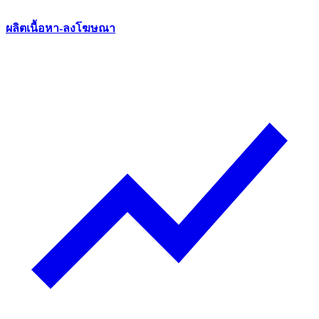
ผลิตเนื้อหา-ลงโฆษณา