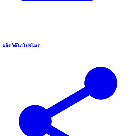
ผลิตวิดีโอโปรโมต