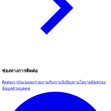
ช่องทางการติดต่อ
ติดต่อเรา
Disclaimer
ร่วมงานกับเรา
แจ้งปัญหา
นโยบายคุ้มครอง
ข้อมูลส่วนบุคคล