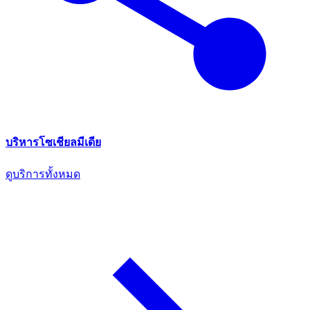
บริหารโซเชียลมีเดีย
ดูบริการทั้งหมด