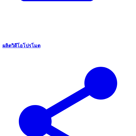
ผลิตวิดีโอโปรโมต