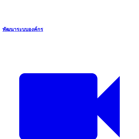
พัฒนาระบบองค์กร