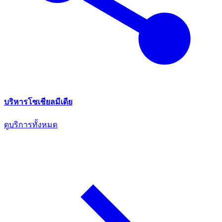
บริหารโซเชียลมีเดีย
ดูบริการทั้งหมด