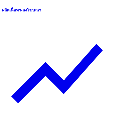
ผลิตเนื้อหา-ลงโฆษณา