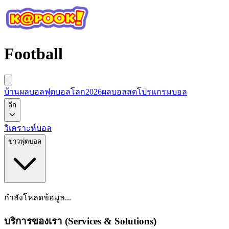
Football
บ้านผลบอล
ฟุตบอลโลก2026
ผลบอลสด
โปรแกรมบอล
ลีก
วิเคราะห์บอล
ข่าวฟุตบอล
กำลังโหลดข้อมูล...
บริการของเรา (Services & Solutions)