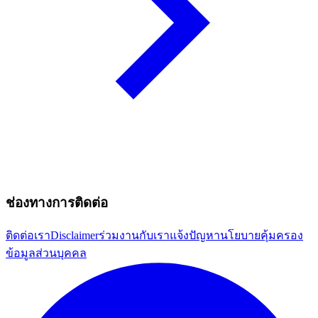
ช่องทางการติดต่อ
ติดต่อเรา
Disclaimer
ร่วมงานกับเรา
แจ้งปัญหา
นโยบายคุ้มครอง
ข้อมูลส่วนบุคคล