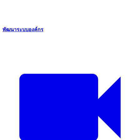
พัฒนาระบบองค์กร