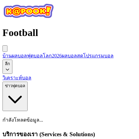
Football
บ้านผลบอล
ฟุตบอลโลก2026
ผลบอลสด
โปรแกรมบอล
ลีก
วิเคราะห์บอล
ข่าวฟุตบอล
กำลังโหลดข้อมูล...
บริการของเรา (Services & Solutions)