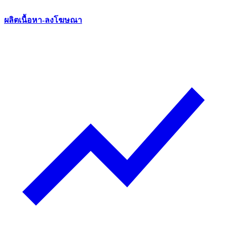
ผลิตเนื้อหา-ลงโฆษณา