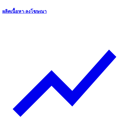
ผลิตเนื้อหา-ลงโฆษณา