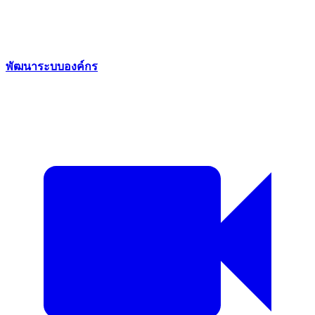
พัฒนาระบบองค์กร