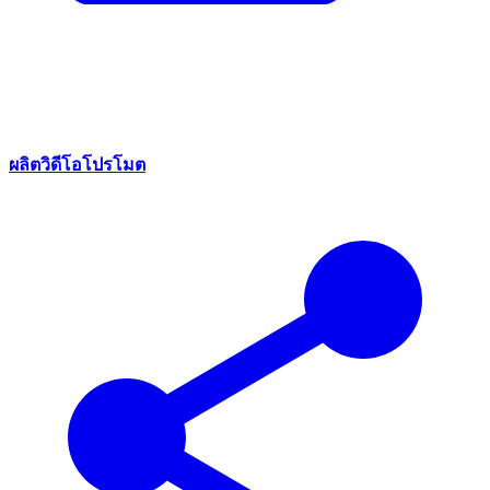
ผลิตวิดีโอโปรโมต