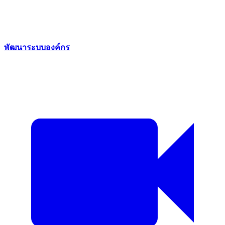
พัฒนาระบบองค์กร