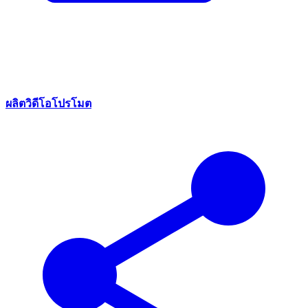
ผลิตวิดีโอโปรโมต