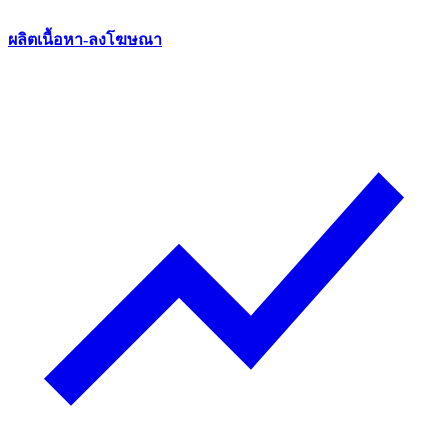
ผลิตเนื้อหา-ลงโฆษณา