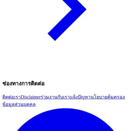
ช่องทางการติดต่อ
ติดต่อเรา
Disclaimer
ร่วมงานกับเรา
แจ้งปัญหา
นโยบายคุ้มครอง
ข้อมูลส่วนบุคคล