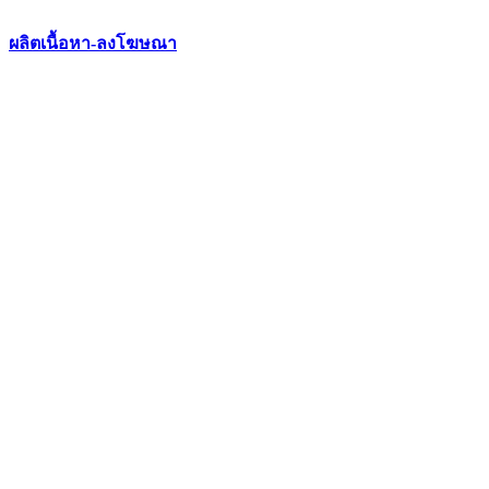
ผลิตเนื้อหา-ลงโฆษณา