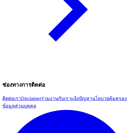
ช่องทางการติดต่อ
ติดต่อเรา
Disclaimer
ร่วมงานกับเรา
แจ้งปัญหา
นโยบายคุ้มครอง
ข้อมูลส่วนบุคคล