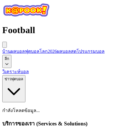
Football
บ้านผลบอล
ฟุตบอลโลก2026
ผลบอลสด
โปรแกรมบอล
ลีก
วิเคราะห์บอล
ข่าวฟุตบอล
กำลังโหลดข้อมูล...
บริการของเรา (Services & Solutions)