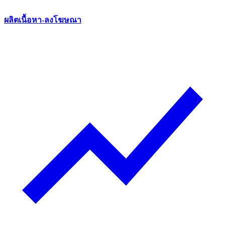
ผลิตเนื้อหา-ลงโฆษณา