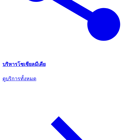
บริหารโซเชียลมีเดีย
ดูบริการทั้งหมด