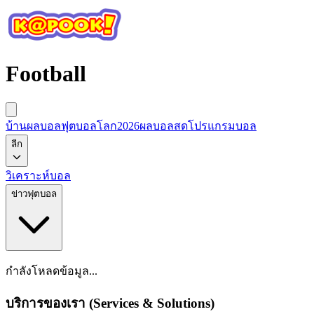
Football
บ้านผลบอล
ฟุตบอลโลก2026
ผลบอลสด
โปรแกรมบอล
ลีก
วิเคราะห์บอล
ข่าวฟุตบอล
กำลังโหลดข้อมูล...
บริการของเรา (Services & Solutions)