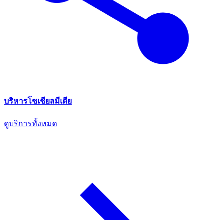
บริหารโซเชียลมีเดีย
ดูบริการทั้งหมด