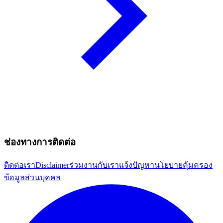
ช่องทางการติดต่อ
ติดต่อเรา
Disclaimer
ร่วมงานกับเรา
แจ้งปัญหา
นโยบายคุ้มครอง
ข้อมูลส่วนบุคคล