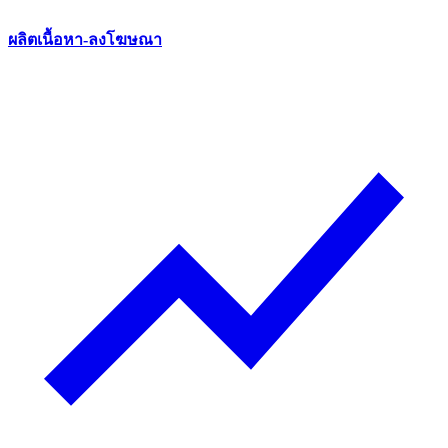
ผลิตเนื้อหา-ลงโฆษณา