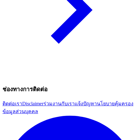
ช่องทางการติดต่อ
ติดต่อเรา
Disclaimer
ร่วมงานกับเรา
แจ้งปัญหา
นโยบายคุ้มครอง
ข้อมูลส่วนบุคคล