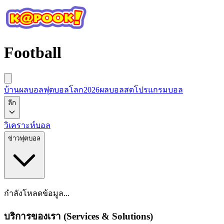
Football
บ้านผลบอล
ฟุตบอลโลก2026
ผลบอลสด
โปรแกรมบอล
ลีก
วิเคราะห์บอล
ข่าวฟุตบอล
กำลังโหลดข้อมูล...
บริการของเรา (Services & Solutions)