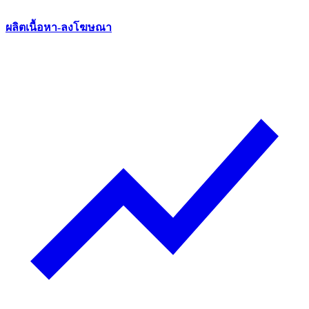
ผลิตเนื้อหา-ลงโฆษณา