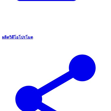
ผลิตวิดีโอโปรโมต