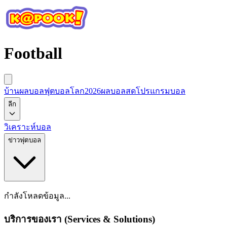
Football
บ้านผลบอล
ฟุตบอลโลก2026
ผลบอลสด
โปรแกรมบอล
ลีก
วิเคราะห์บอล
ข่าวฟุตบอล
กำลังโหลดข้อมูล...
บริการของเรา (Services & Solutions)