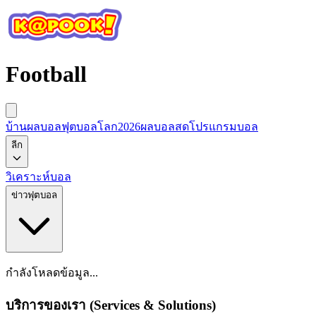
Football
บ้านผลบอล
ฟุตบอลโลก2026
ผลบอลสด
โปรแกรมบอล
ลีก
วิเคราะห์บอล
ข่าวฟุตบอล
กำลังโหลดข้อมูล...
บริการของเรา (Services & Solutions)