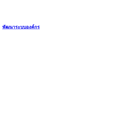
พัฒนาระบบองค์กร