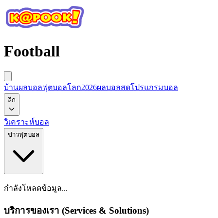
Football
บ้านผลบอล
ฟุตบอลโลก2026
ผลบอลสด
โปรแกรมบอล
ลีก
วิเคราะห์บอล
ข่าวฟุตบอล
กำลังโหลดข้อมูล...
บริการของเรา (Services & Solutions)