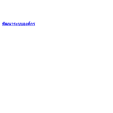
พัฒนาระบบองค์กร