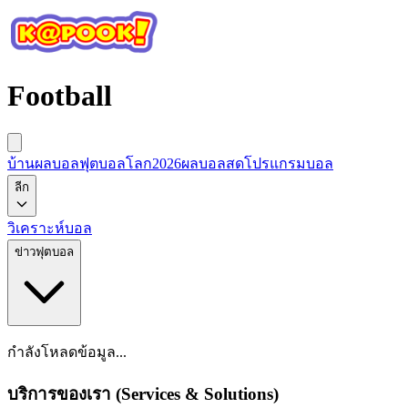
Football
บ้านผลบอล
ฟุตบอลโลก2026
ผลบอลสด
โปรแกรมบอล
ลีก
วิเคราะห์บอล
ข่าวฟุตบอล
กำลังโหลดข้อมูล...
บริการของเรา (Services & Solutions)