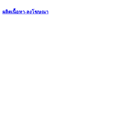
ผลิตเนื้อหา-ลงโฆษณา