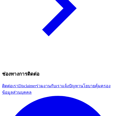
ช่องทางการติดต่อ
ติดต่อเรา
Disclaimer
ร่วมงานกับเรา
แจ้งปัญหา
นโยบายคุ้มครอง
ข้อมูลส่วนบุคคล