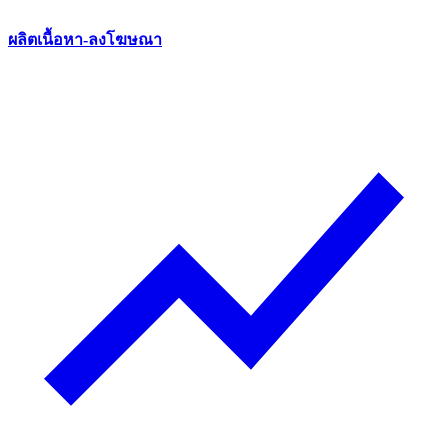
ผลิตเนื้อหา-ลงโฆษณา