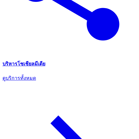
บริหารโซเชียลมีเดีย
ดูบริการทั้งหมด