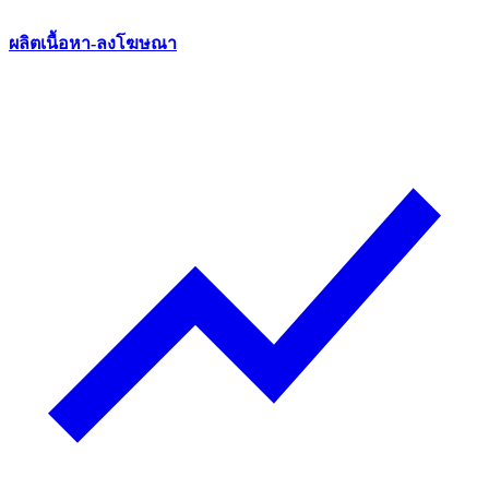
ผลิตเนื้อหา-ลงโฆษณา