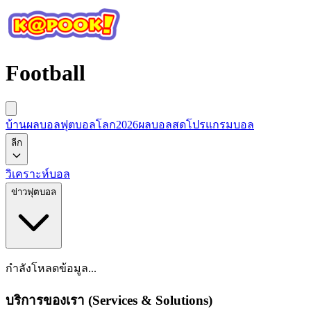
Football
บ้านผลบอล
ฟุตบอลโลก2026
ผลบอลสด
โปรแกรมบอล
ลีก
วิเคราะห์บอล
ข่าวฟุตบอล
กำลังโหลดข้อมูล...
บริการของเรา (Services & Solutions)