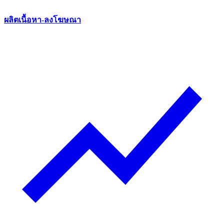
ผลิตเนื้อหา-ลงโฆษณา