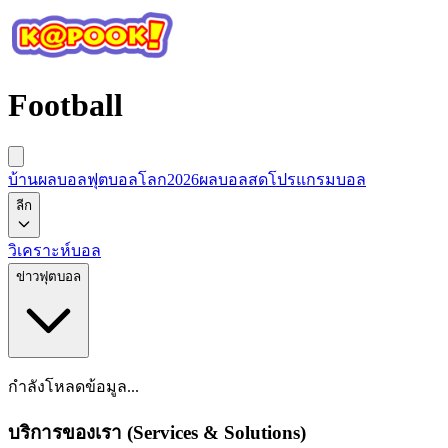
Football
บ้านผลบอล
ฟุตบอลโลก2026
ผลบอลสด
โปรแกรมบอล
ลีก
วิเคราะห์บอล
ข่าวฟุตบอล
กำลังโหลดข้อมูล...
บริการของเรา (Services & Solutions)