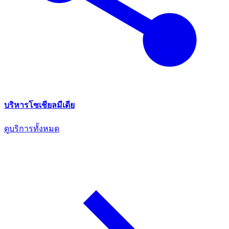
บริหารโซเชียลมีเดีย
ดูบริการทั้งหมด