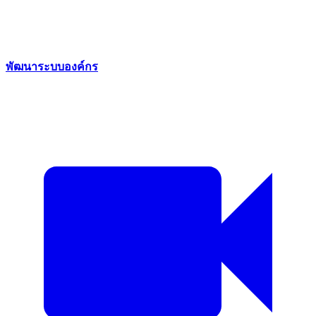
พัฒนาระบบองค์กร