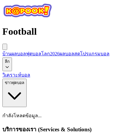
Football
บ้านผลบอล
ฟุตบอลโลก2026
ผลบอลสด
โปรแกรมบอล
ลีก
วิเคราะห์บอล
ข่าวฟุตบอล
กำลังโหลดข้อมูล...
บริการของเรา (Services & Solutions)