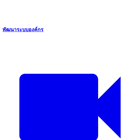
พัฒนาระบบองค์กร