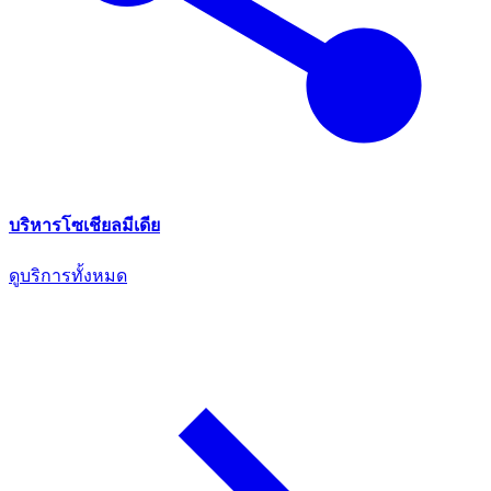
บริหารโซเชียลมีเดีย
ดูบริการทั้งหมด