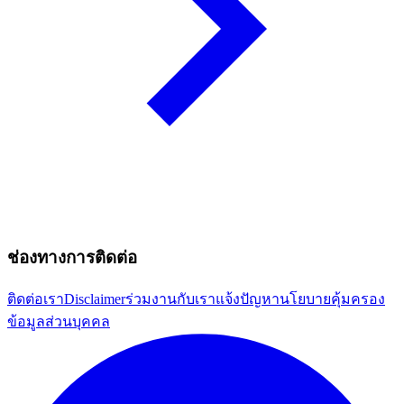
ช่องทางการติดต่อ
ติดต่อเรา
Disclaimer
ร่วมงานกับเรา
แจ้งปัญหา
นโยบายคุ้มครอง
ข้อมูลส่วนบุคคล