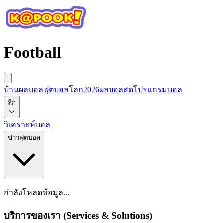
Football
บ้านผลบอล
ฟุตบอลโลก2026
ผลบอลสด
โปรแกรมบอล
ลีก
วิเคราะห์บอล
ข่าวฟุตบอล
กำลังโหลดข้อมูล...
บริการของเรา (Services & Solutions)