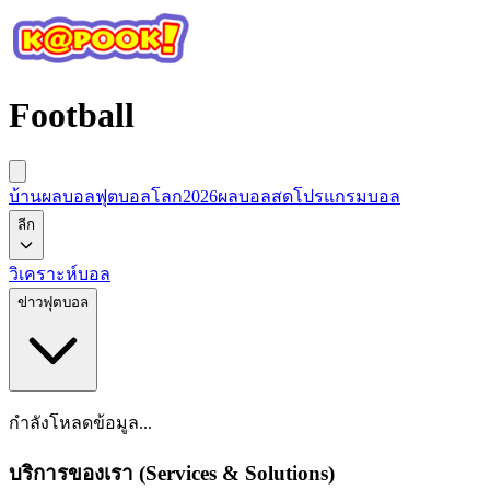
Football
บ้านผลบอล
ฟุตบอลโลก2026
ผลบอลสด
โปรแกรมบอล
ลีก
วิเคราะห์บอล
ข่าวฟุตบอล
กำลังโหลดข้อมูล...
บริการของเรา (Services & Solutions)