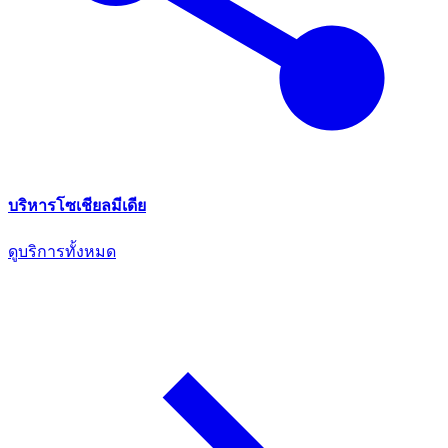
บริหารโซเชียลมีเดีย
ดูบริการทั้งหมด