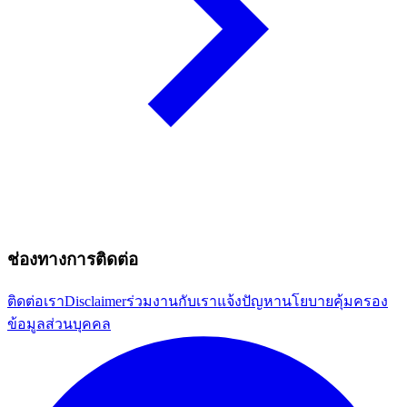
ช่องทางการติดต่อ
ติดต่อเรา
Disclaimer
ร่วมงานกับเรา
แจ้งปัญหา
นโยบายคุ้มครอง
ข้อมูลส่วนบุคคล