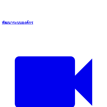
พัฒนาระบบองค์กร