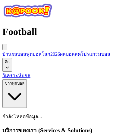
Football
บ้านผลบอล
ฟุตบอลโลก2026
ผลบอลสด
โปรแกรมบอล
ลีก
วิเคราะห์บอล
ข่าวฟุตบอล
กำลังโหลดข้อมูล...
บริการของเรา (Services & Solutions)