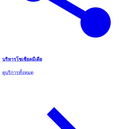
บริหารโซเชียลมีเดีย
ดูบริการทั้งหมด