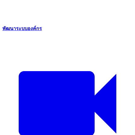
พัฒนาระบบองค์กร