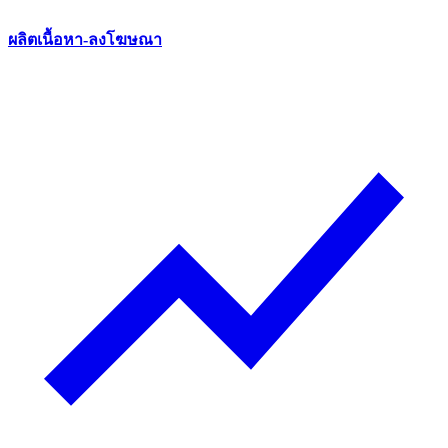
ผลิตเนื้อหา-ลงโฆษณา