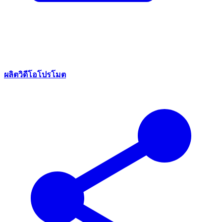
ผลิตวิดีโอโปรโมต