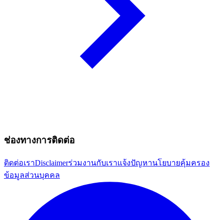
ช่องทางการติดต่อ
ติดต่อเรา
Disclaimer
ร่วมงานกับเรา
แจ้งปัญหา
นโยบายคุ้มครอง
ข้อมูลส่วนบุคคล