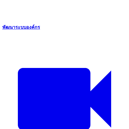
พัฒนาระบบองค์กร