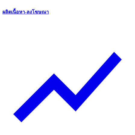
ผลิตเนื้อหา-ลงโฆษณา