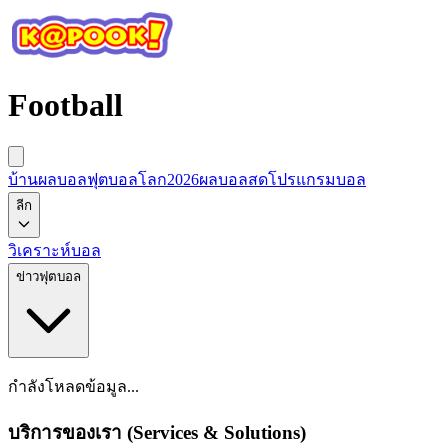
Football
บ้านผลบอล
ฟุตบอลโลก2026
ผลบอลสด
โปรแกรมบอล
ลีก
วิเคราะห์บอล
ข่าวฟุตบอล
กำลังโหลดข้อมูล...
บริการของเรา (Services & Solutions)